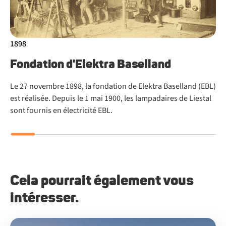
1898
19
Fondation d'Elektra Baselland
A
m
Le 27 novembre 1898, la fondation de Elektra Baselland (EBL)
est réalisée. Depuis le 1 mai 1900, les lampadaires de Liestal
Le
sont fournis en électricité EBL.
au
co
Rei
Cela pourrait également vous
intéresser.