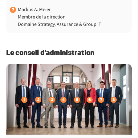
Markus A. Meier
7
Membre de la direction
Domaine Strategy, Assurance & Group IT
Le conseil d’administration
1
2
3
4
5
6
7
8