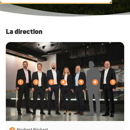
La direction
1
2
3
4
5
6
7
Norbert Bäckert
1