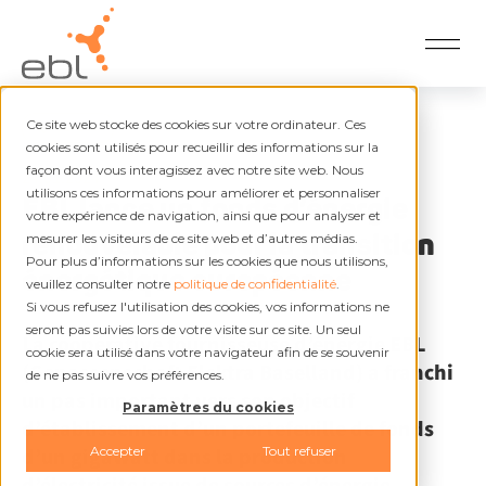
Ce site web stocke des cookies sur votre ordinateur. Ces
Zurück
cookies sont utilisés pour recueillir des informations sur la
façon dont vous interagissez avec notre site web. Nous
24.01.2024
utilisons ces informations pour améliorer et personnaliser
EBL lance un fonds d’énergie
votre expérience de navigation, ainsi que pour analyser et
renouvelable pour la transition
mesurer les visiteurs de ce site web et d’autres médias.
Pour plus d’informations sur les cookies que nous utilisons,
énergétique européenne
veuillez consulter notre
politique de confidentialité
.
Si vous refusez l'utilisation des cookies, vos informations ne
seront pas suivies lors de votre visite sur ce site. Un seul
La coopérative fournisseuse d’énergie EBL
cookie sera utilisé dans votre navigateur afin de se souvenir
(Genossenschaft Elektra Baselland) a franchi
de ne pas suivre vos préférences.
un pas important vers son objectif
Paramètres du cookies
d’établissement d’un portefeuille de fonds
Accepter
Tout refuser
d’un gigawatt dans la production