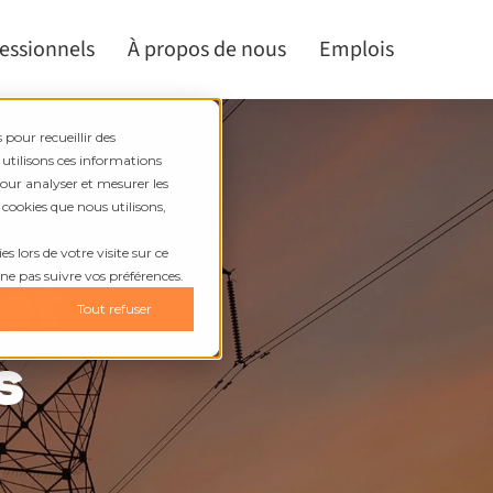
fessionnels
À propos de nous
Emplois
 pour recueillir des
 utilisons ces informations
pour analyser et mesurer les
 cookies que nous utilisons,
s lors de votre visite sur ce
 et
 ne pas suivre vos préférences.
Tout refuser
s