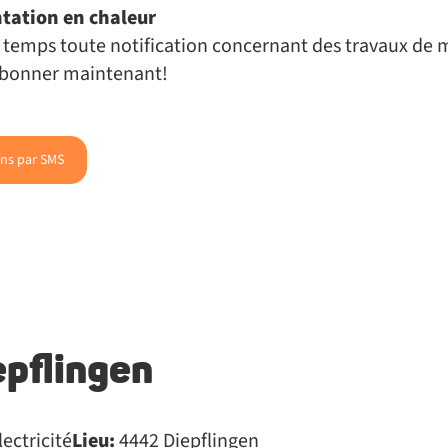
ntation en chaleur
 à temps toute notification concernant des travaux de
'abonner maintenant!
ons par SMS
pflingen
ectricité
Lieu:
4442 Diepflingen