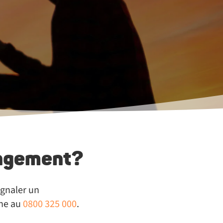
rangement?
ignaler un
ine au
0800 325 000
.