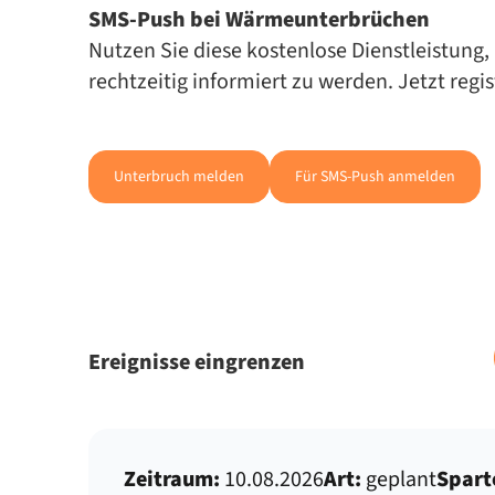
SMS-Push bei Wär­me­un­ter­brü­chen
Nut­zen Sie die­se kos­ten­lo­se Dienst­leis­tun
recht­zei­tig in­for­miert zu wer­den. Jetzt regi
Unterbruch melden
Für SMS-Push anmelden
Ereignisse eingrenzen
Zeitraum:
10.08.2026
Art:
geplant
Spart