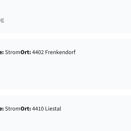
ng
e:
Strom
Ort:
4402 Frenkendorf
e:
Strom
Ort:
4410 Liestal