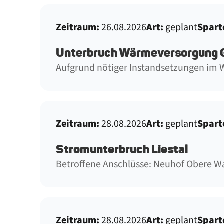
Zeitraum:
26.08.2026
Art:
geplant
Spart
Unterbruch Wärmeversorgung 
Aufgrund nötiger Instandsetzungen im
Zeitraum:
28.08.2026
Art:
geplant
Spart
Stromunterbruch Liestal
Betroffene Anschlüsse: Neuhof Obere 
Zeitraum:
28.08.2026
Art:
geplant
Spart