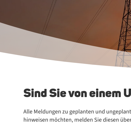
Sind Sie von einem 
Alle Mel­dun­gen zu ge­plan­ten und un­ge­plan­te
hin­wei­sen möch­ten, mel­den Sie die­sen üb