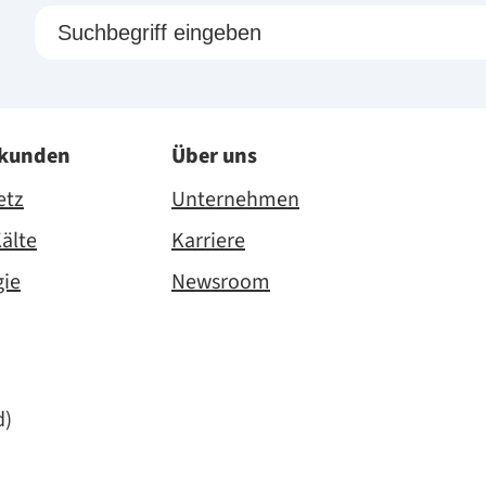
skunden
Über uns
etz
Unternehmen
älte
Karriere
gie
Newsroom
d)