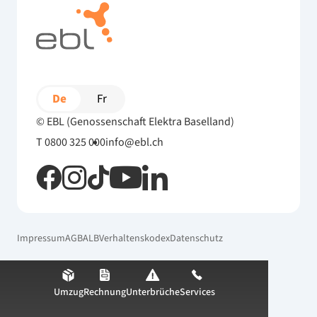
De
Fr
© EBL (Genossenschaft Elektra Baselland)
T 0800 325 000
info@ebl.ch
Impressum
AGB
ALB
Verhaltenskodex
Datenschutz
Umzug
Rechnung
Unterbrüche
Services