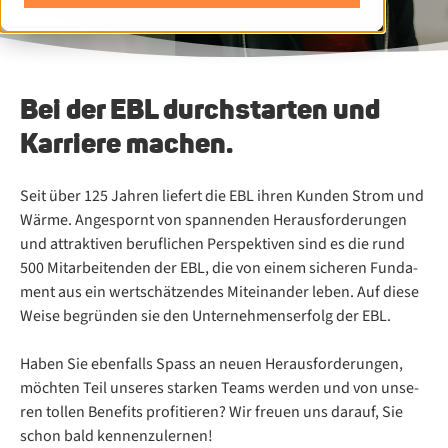
Bei der EBL durch­star­ten und
Kar­rie­re ma­chen.
Seit über 125 Jah­ren lie­fert die EBL ih­ren Kun­den Strom und
Wär­me. An­ge­spornt von span­nen­den Her­aus­for­de­run­gen
und at­trak­ti­ven be­ruf­li­chen Per­spek­ti­ven sind es die rund
500 Mit­ar­bei­ten­den der EBL, die von ei­nem si­che­ren Fun­da­
ment aus ein wert­schät­zen­des Mit­ein­an­der le­ben. Auf die­se
Wei­se be­grün­den sie den Un­ter­neh­mens­er­folg der EBL.
Ha­ben Sie eben­falls Spass an neu­en Her­aus­for­de­run­gen,
möch­ten Teil un­se­res star­ken Teams wer­den und von un­se­
ren tol­len Be­ne­fits pro­fi­tie­ren? Wir freu­en uns dar­auf, Sie
schon bald ken­nen­zu­ler­nen!