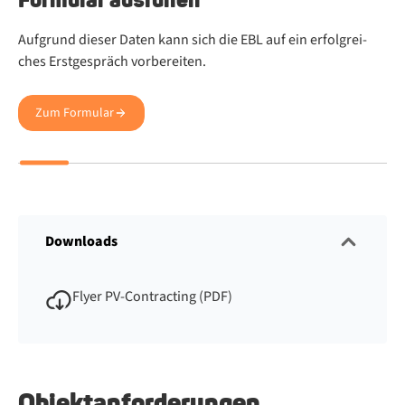
Wir
Auf­grund die­ser Da­ten kann sich die EBL auf ein er­folg­rei­
Wün
ches Erst­ge­spräch vor­be­rei­ten.
In 
Zum Formular
die
Downloads
Flyer PV-Contracting (PDF)
Objektanforderungen