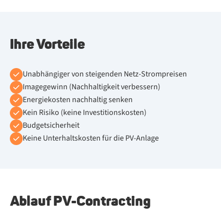
Ihre Vorteile
Un­ab­hän­gi­ger von stei­gen­den Netz-Strom­prei­sen
Image­ge­winn (Nach­hal­tig­keit ver­bes­sern)
En­er­gie­kos­ten nach­hal­tig sen­ken
Kein Ri­si­ko (kei­ne In­ves­ti­ti­ons­kos­ten)
Bud­get­si­cher­heit
Kei­ne Un­ter­halts­kos­ten für die PV-An­la­ge
Ab­lauf PV-Contrac­ting