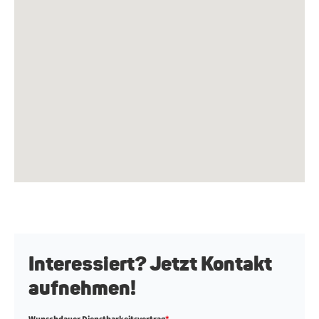
In­ter­es­siert? Jetzt Kon­takt
auf­neh­men!