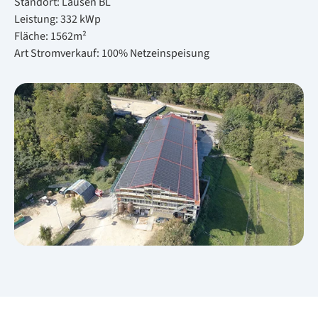
Stand­ort: Lau­sen BL
Leis­tung: 332 kWp
Flä­che: 1562m²
Art Strom­ver­kauf: 100% Netz­ein­spei­sung