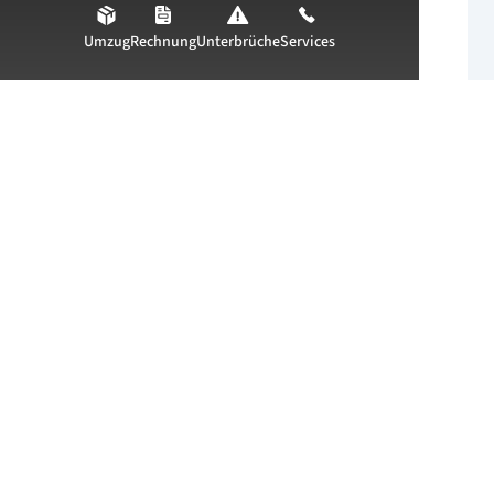
Wärme & Kälte
Umzug
Rechnung
Unterbrüche
Services
Regelenergie
Über uns
Unternehmen
Karriere
Newsroom
© EBL (Genossenschaft Elektra Baselland)
T 0800 325 000
info@ebl.ch