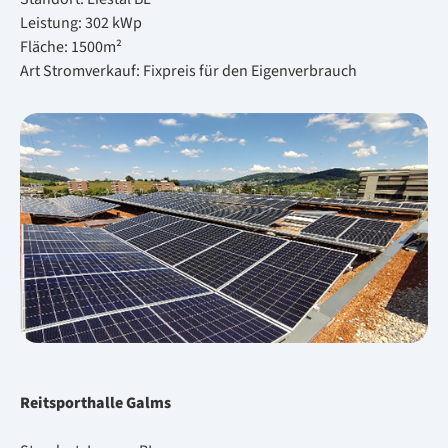
Leis­tung: 302 kWp
Flä­che: 1500m²
Art Strom­ver­kauf: Fix­preis für den Ei­gen­ver­brauch
Reit­sport­hal­le Galms