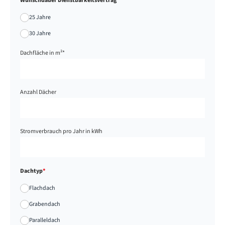
Wunschdauer Dienstbarkeitsvertrag
*
25 Jahre
30 Jahre
Dachfläche in m²
*
Anzahl Dächer
Stromverbrauch pro Jahr in kWh
Dachtyp
*
Flachdach
Grabendach
Paralleldach