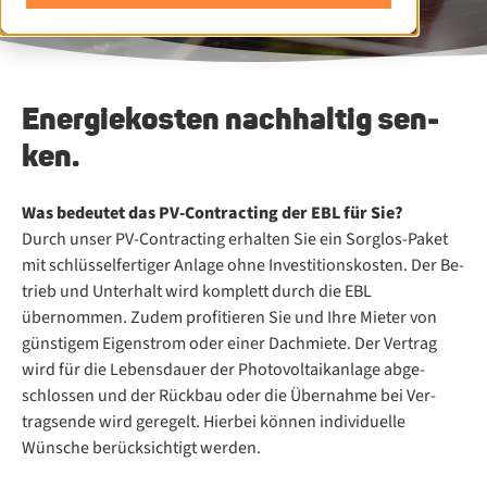
En­er­gie­kos­ten nach­hal­tig sen­
ken.
Was be­deu­tet das PV-Contrac­ting der EBL für Sie?
Durch un­ser PV-Contracting er­hal­ten Sie ein Sorg­los-Pa­ket
mit schlüsselfertiger Anlage ohne In­ves­ti­ti­ons­kos­ten. Der Be­
trieb und Un­ter­halt wird kom­plett durch die EBL
übernommen. Zu­dem pro­fi­tie­ren Sie und Ihre Mie­ter von
güns­ti­gem Ei­gen­strom oder ei­ner Dach­mie­te. Der Ver­trag
wird für die Le­bens­dau­er der Pho­to­vol­ta­ik­an­la­ge ab­ge­
schlos­sen und der Rück­bau oder die Über­nah­me bei Ver­
trags­en­de wird ge­re­gelt. Hier­bei kön­nen individuelle
Wünsche be­rück­sich­tigt wer­den.