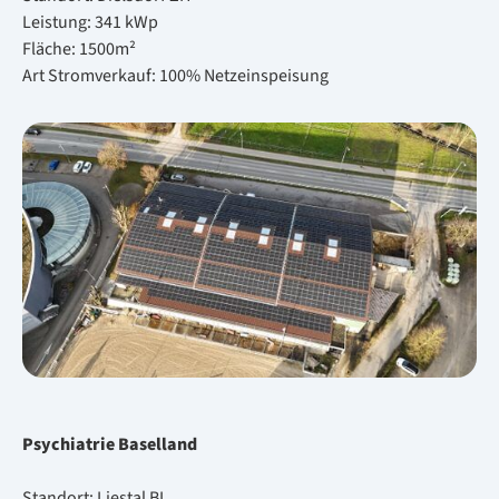
Leis­tung: 341 kWp
Flä­che: 1500m²
Art Strom­ver­kauf: 100% Netz­ein­spei­sung
Psych­ia­trie Ba­sel­land
Stand­ort: Lies­tal BL