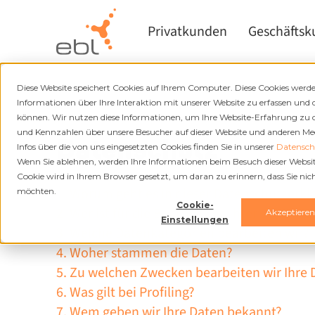
Privatkunden
Geschäfts
Diese Website speichert Cookies auf Ihrem Computer. Diese Cookies wer
Informationen über Ihre Interaktion mit unserer Website zu erfassen und 
können. Wir nutzen diese Informationen, um Ihre Website-Erfahrung zu
und Kennzahlen über unsere Besucher auf dieser Website und anderen Medi
Datenschutz
Infos über die von uns eingesetzten Cookies finden Sie in unserer
Datenschu
Wenn Sie ablehnen, werden Ihre Informationen beim Besuch dieser Website 
Cookie wird in Ihrem Browser gesetzt, um daran zu erinnern, dass Sie ni
1. Worum geht es in dieser Datenschutzerkl
möchten.
Cookie-
2. Wer ist für die Bearbeitung Ihrer Daten v
Akzeptiere
Einstellungen
3. Welche Datenkategorien bearbeiten wir?
4. Woher stammen die Daten?
5. Zu welchen Zwecken bearbeiten wir Ihre 
6. Was gilt bei Profiling?
7. Wem geben wir Ihre Daten bekannt?