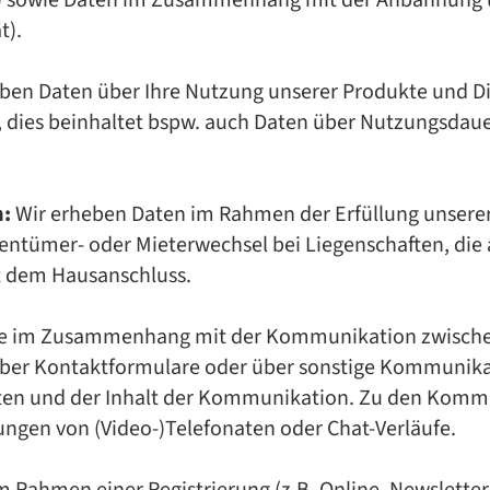
g) sowie Daten im Zusammenhang mit der Anbahnung
t).
­ben Da­ten über Ihre Nut­zung un­se­rer Pro­duk­te und Die
ies be­inhal­tet bspw. auch Da­ten über Nut­zungs­dau­er,
n:
Wir er­he­ben Da­ten im Rah­men der Er­fül­lung un­se­rer 
n­tü­mer- oder Mie­ter­wech­sel bei Lie­gen­schaf­ten, die
t dem Haus­an­schluss.
e im Zu­sam­men­hang mit der Kom­mu­ni­ka­ti­on zwi­sch
, über Kon­takt­for­mu­la­re oder über sons­ti­ge Kom­mu­ni­ka
ten und der In­halt der Kom­mu­ni­ka­ti­on. Zu den Kom­mu­n
­gen von (Vi­deo-)Te­le­fo­na­ten oder Chat-Ver­läu­fe.