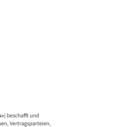
s»
) beschafft und
n, Vertragsparteien,