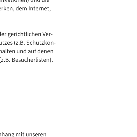
­fi­ka­tio­nen) und die
er­ken, dem In­ter­net,
er ge­richt­li­chen Ver­
hut­zes (z.B. Schutz­kon­
r­hal­ten und auf de­nen
.B. Be­su­cher­lis­ten),
enhang mit unseren