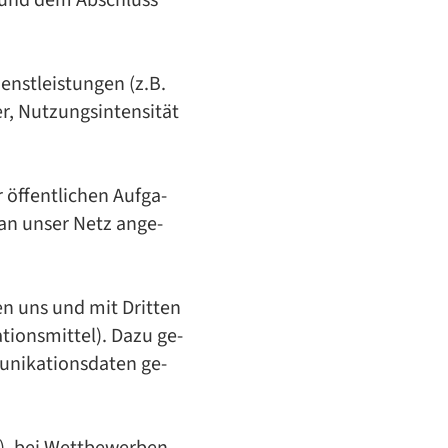
 und dem Abschluss
nst­leis­tun­gen (z.B.
 Nut­zungs­in­ten­si­tät
öf­fent­li­chen Auf­ga­
 an un­ser Netz an­ge­
en uns und mit Drit­ten
­ti­ons­mit­tel). Dazu ge­
i­ka­ti­ons­da­ten ge­