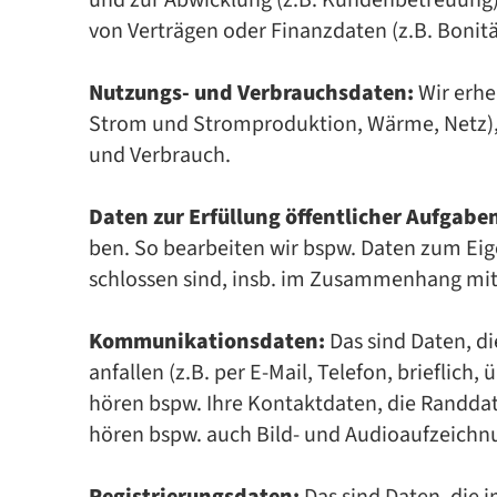
und zur Abwicklung (z.B. Kundenbetreuun
von Verträgen oder Finanzdaten (z.B. Bonitä
Nutzungs- und Verbrauchsdaten:
Wir er­he
Strom und Strom­pro­duk­ti­on, Wär­me, Netz), d
und Ver­brauch.
Daten zur Erfüllung öffentlicher Aufgabe
ben. So be­ar­bei­ten wir bspw. Da­ten zum Ei­ge
schlos­sen sind, insb. im Zu­sam­men­hang mi
Kommunikationsdaten:
Das sind Da­ten, di
an­fal­len (z.B. per E-Mail, Te­le­fon, brief­lich
hö­ren bspw. Ihre Kon­takt­da­ten, die Rand­da­
hö­ren bspw. auch Bild- und Au­dio­auf­zeich­nun