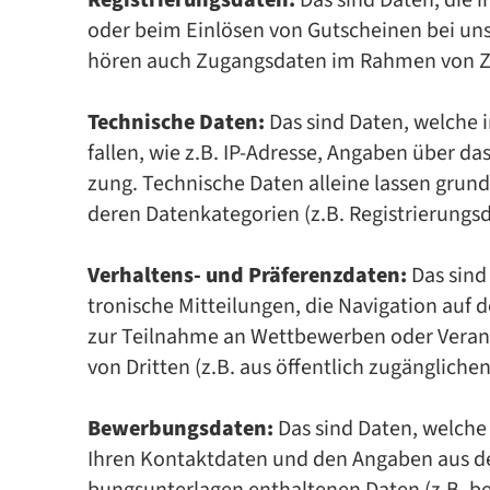
Registrierungsdaten:
Das sind Da­ten, die im
oder beim Ein­lö­sen von Gut­schei­nen bei uns a
hö­ren auch Zu­gangs­da­ten im Rah­men von Zu
Technische Daten:
Das sind Da­ten, wel­che i
fal­len, wie z.B. IP-Adres­se, An­ga­ben über da
zung. Tech­ni­sche Da­ten al­lei­ne las­sen grund
de­ren Da­ten­ka­te­go­ri­en (z.B. Re­gis­trie­run
Verhaltens- und Präferenzdaten:
Das sind 
tro­ni­sche Mit­tei­lun­gen, die Na­vi­ga­ti­on auf 
zur Teil­nah­me an Wett­be­wer­ben oder Ver­an­
von Drit­ten (z.B. aus öf­fent­lich zu­gäng­li­che
Bewerbungsdaten:
Das sind Da­ten, wel­che
Ih­ren Kon­takt­da­ten und den An­ga­ben aus der