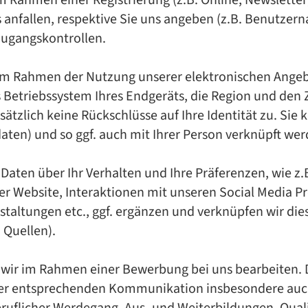
 Rah­men ei­ner Re­gis­trie­rung (z.B. On­line, News­let­te
n­fal­len, re­spek­ti­ve Sie uns an­ge­ben (z.B. Be­nut­zer­
­gangs­kon­trol­len.
m Rah­men der Nut­zung un­se­rer elek­tro­ni­schen An­ge­b
s Be­triebs­sys­tem Ih­res End­ge­räts, die Re­gi­on und den
­sätz­lich kei­ne Rück­schlüs­se auf Ihre Iden­ti­tät zu. Sie
gs­da­ten) und so ggf. auch mit Ih­rer Per­son ver­knüpft wer
Da­ten über Ihr Ver­hal­ten und Ihre Prä­fe­ren­zen, wie z.B
der Web­site, In­ter­ak­tio­nen mit un­se­ren So­ci­al Me­dia P
stal­tun­gen etc., ggf. er­gän­zen und ver­knüp­fen wir die
n Quel­len).
 wir im Rah­men ei­ner Be­wer­bung bei uns be­ar­bei­ten.
 ent­spre­chen­den Kom­mu­ni­ka­ti­on ins­be­son­de­re auc