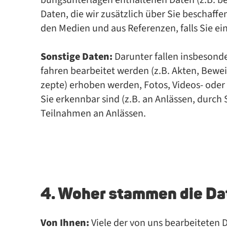
bungs­un­ter­la­gen ent­hal­te­nen Da­ten (z.B. be
Da­ten, die wir zu­sätz­lich über Sie be­schaf­fe
den Me­di­en und aus Re­fe­ren­zen, falls Sie ein­
Sonstige Daten:
Dar­un­ter fal­len ins­be­son
fah­ren be­ar­bei­tet wer­den (z.B. Ak­ten, Be­we
zep­te) er­ho­ben wer­den, Fo­tos, Vi­de­os- ode
Sie er­kenn­bar sind (z.B. an An­läs­sen, durch Si
Teil­nah­men an An­läs­sen.
4. Woher stammen die Da
Von Ihnen:
Viele der von uns bearbeiteten