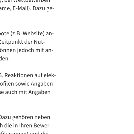
r), bei Wett­be­wer­ben
na­me, E-Mail). Dazu ge­
o­te (z.B. Web­site) an­
 Zeit­punkt der Nut­
 kön­nen je­doch mit an­
­den.
. Re­ak­tio­nen auf elek­
ro­fi­len so­wie An­ga­ben
­se auch mit An­ga­ben
 Dazu ge­hö­ren ne­ben
h die in Ih­ren Be­wer­