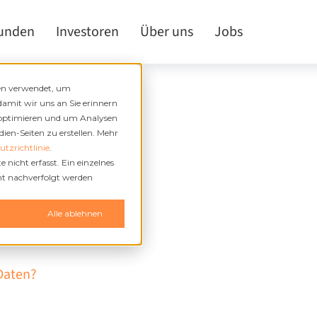
kunden
Investoren
Über uns
Jobs
den verwendet, um
damit wir uns an Sie erinnern
 optimieren und um Analysen
en-Seiten zu erstellen. Mehr
tzrichtlinie
.
nicht erfasst. Ein einzelnes
cht nachverfolgt werden
ärung?
erantwortlich?
n
Alle ablehnen
Daten?