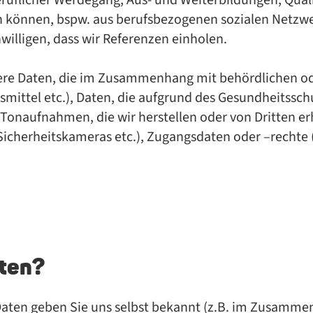
­ruf­li­cher Wer­de­gang, Aus- und Wei­ter­bil­dun­gen, Qua­li
n kön­nen, bspw. aus be­rufs­be­zo­ge­nen so­zia­len Netz­w
wil­li­gen, dass wir Re­fe­ren­zen ein­ho­len.
­de­re Da­ten, die im Zu­sam­men­hang mit be­hörd­li­chen od
is­mit­tel etc.), Da­ten, die auf­grund des Ge­sund­heits­sc
r Ton­auf­nah­men, die wir her­stel­len oder von Drit­ten e
­cher­heits­ka­me­ras etc.), Zu­gangs­da­ten oder –rech­te (z
ten?
 Daten geben Sie uns selbst bekannt (z.B. im Zusamm