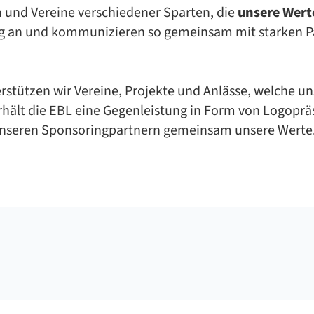
en und Vereine verschiedener Sparten, die
unsere Wert
ng an und kommunizieren so gemeinsam mit starken P
r­stüt­zen wir Ver­ei­ne, Pro­jek­te und An­läs­se, wel­che un­s
­hält die EBL eine Ge­gen­leis­tung in Form von Lo­go­prä­s
­se­ren Spon­so­ring­part­nern ge­mein­sam un­se­re Wer­te