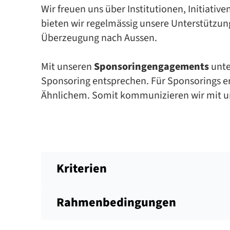
Wir freuen uns über Institutionen, Initiativ
bieten wir regelmässig unsere Unterstützu
Überzeugung nach Aussen.
Mit un­se­ren
Sponsoringengagements
un­te
Spon­so­ring ent­spre­chen. Für Spon­so­rings er
Ähn­li­chem. So­mit kom­mu­ni­zie­ren wir mit un
Kriterien
Rahmenbedingungen