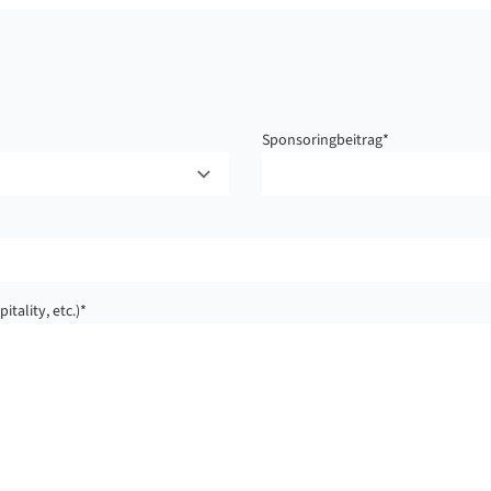
Sponsoringbeitrag
*
tality, etc.)
*