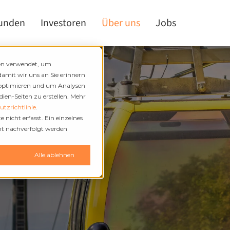
kunden
Investoren
Über uns
Jobs
den verwendet, um
damit wir uns an Sie erinnern
 optimieren und um Analysen
en-Seiten zu erstellen. Mehr
tzrichtlinie
.
nicht erfasst. Ein einzelnes
cht nachverfolgt werden
n
Alle ablehnen