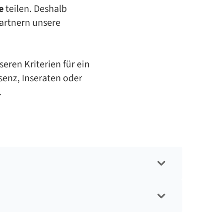
e
teilen. Deshalb
artnern unsere
e­ren Kri­te­ri­en für ein
enz, In­se­ra­ten oder
.