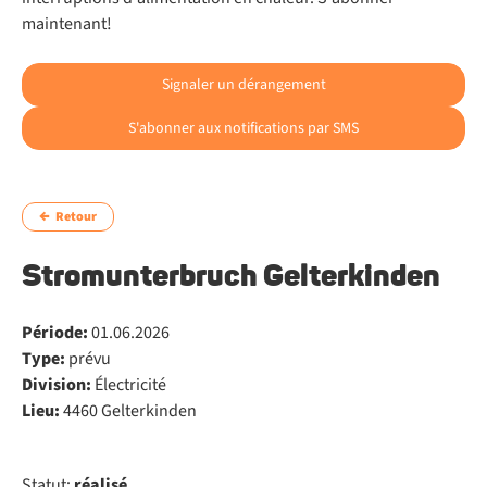
maintenant!
Signaler un dérangement
S'abonner aux notifications par SMS
Retour
Stromunterbruch Gelterkinden
Période:
01.06.2026
Type:
prévu
Division:
Électricité
Lieu:
4460 Gelterkinden
Statut:
réalisé