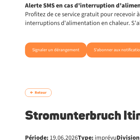
Alerte SMS en cas d'interruption d'alime
Profitez de ce service gratuit pour recevoir
interruptions d'alimentation en chaleur. S
Signaler un dérangement
S'abonner aux notificati
Retour
Stromunterbruch Iti
Période:
19.06.2026
Type:
imprévu
Division