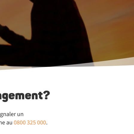
rangement?
ignaler un
ine au
0800 325 000
.