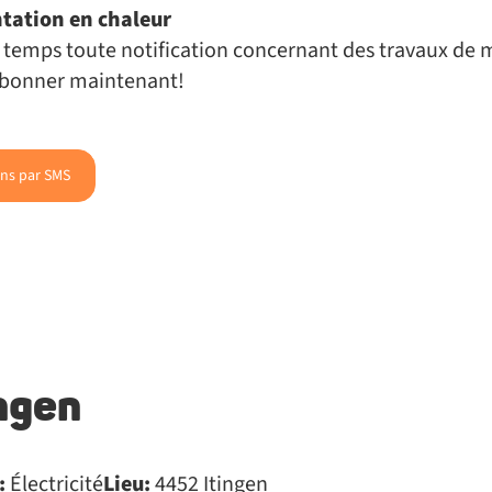
ntation en chaleur
 à temps toute notification concernant des travaux de
'abonner maintenant!
ons par SMS
ngen
:
Électricité
Lieu:
4452 Itingen