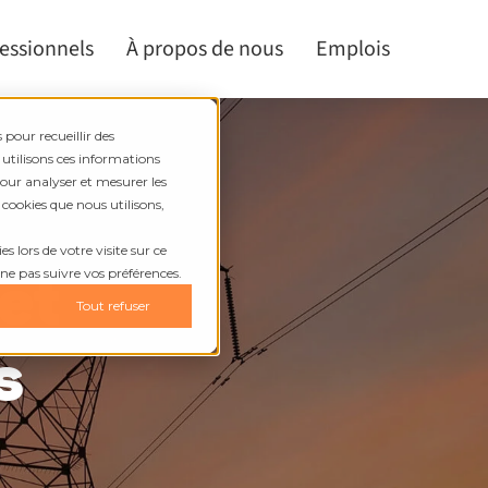
fessionnels
À propos de nous
Emplois
 pour recueillir des
 utilisons ces informations
pour analyser et mesurer les
 cookies que nous utilisons,
s lors de votre visite sur ce
 et
 ne pas suivre vos préférences.
Tout refuser
s