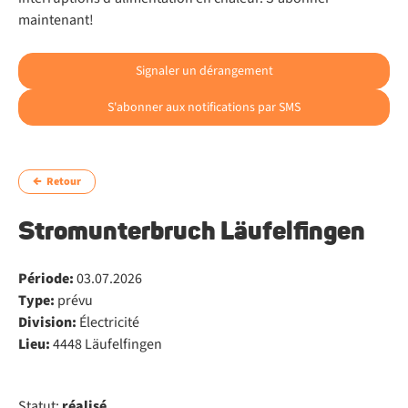
maintenant!
Signaler un dérangement
S'abonner aux notifications par SMS
Retour
Stromunterbruch Läufelfingen
Période:
03.07.2026
Type:
prévu
Division:
Électricité
Lieu:
4448 Läufelfingen
Statut:
réalisé