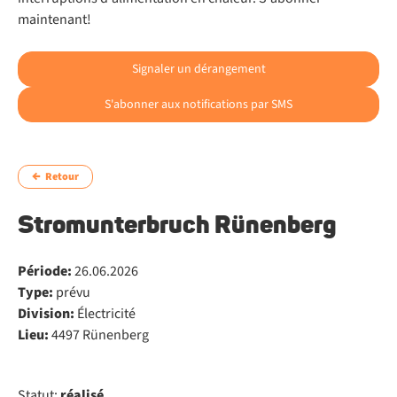
maintenant!
Signaler un dérangement
S'abonner aux notifications par SMS
Retour
Stromunterbruch Rünenberg
Période:
26.06.2026
Type:
prévu
Division:
Électricité
Lieu:
4497 Rünenberg
Statut:
réalisé