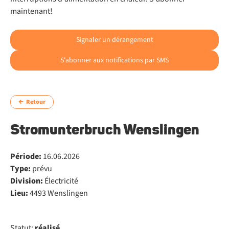
maintenant!
Signaler un dérangement
S'abonner aux notifications par SMS
Retour
Stromunterbruch Wenslingen
Période:
16.06.2026
Type:
prévu
Division:
Électricité
Lieu:
4493 Wenslingen
Statut:
réalisé