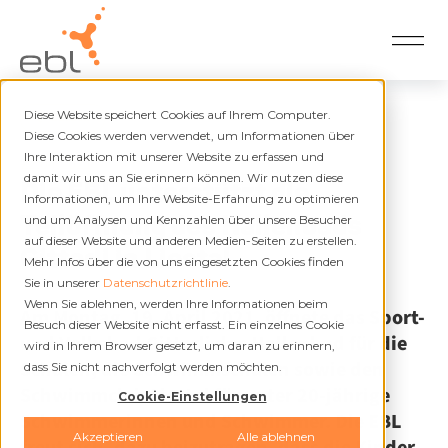
Diese Website speichert Cookies auf Ihrem Computer.
Zurück
Diese Cookies werden verwendet, um Informationen über
Ihre Interaktion mit unserer Website zu erfassen und
22.04.2021
damit wir uns an Sie erinnern können. Wir nutzen diese
Die EBL unterstützt die
Informationen, um Ihre Website-Erfahrung zu optimieren
Teilöffnung des Hallenbads
und um Analysen und Kennzahlen über unsere Besucher
auf dieser Website und anderen Medien-Seiten zu erstellen.
Gitterli in Liestal
Mehr Infos über die von uns eingesetzten Cookies finden
Sie in unserer
Datenschutzrichtlinie
.
Wenn Sie ablehnen, werden Ihre Informationen beim
Am Montag, 19. April 2021, öffnete das Sport-
Besuch dieser Website nicht erfasst. Ein einzelnes Cookie
und Volksbad Gitterli das Hallenbad für die
wird in Ihrem Browser gesetzt, um daran zu erinnern,
Schulen, die Schwimmschulen sowie den
dass Sie nicht nachverfolgt werden möchten.
Schwimmclub Liestal für unter 20-jährige
Cookie-Einstellungen
Schwimmerinnen und Schwimmer. Die EBL
Akzeptieren
Alle ablehnen