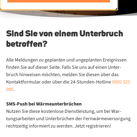
Sind Sie von einem Unterbruch
betroffen?
Alle Mel­dun­gen zu ge­plan­ten und un­ge­plan­ten Er­eig­nis­sen
fin­den Sie auf die­ser Sei­te. Falls Sie uns auf ei­nen Un­ter­
bruch hin­wei­sen möch­ten, mel­den Sie die­sen über das
Kontaktformular oder über die 24-Stun­den-Hot­line
0800 325
000
.
SMS-Push bei Wär­me­un­ter­brü­chen
Nut­zen Sie die­se kos­ten­lo­se Dienst­leis­tung, um bei War­
tungs­ar­bei­ten und Un­ter­brü­chen der Fern­wär­me­ver­sor­gung
recht­zei­tig in­for­miert zu wer­den. Jetzt registrieren!