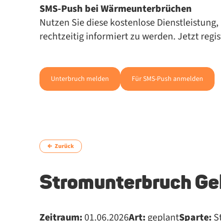
SMS-Push bei Wär­me­un­ter­brü­chen
Nut­zen Sie die­se kos­ten­lo­se Dienst­leis­tun
recht­zei­tig in­for­miert zu wer­den. Jetzt regi
Unterbruch melden
Für SMS-Push anmelden
Zurück
Stromunterbruch Ge
Zeitraum:
01.06.2026
Art:
geplant
Sparte:
S