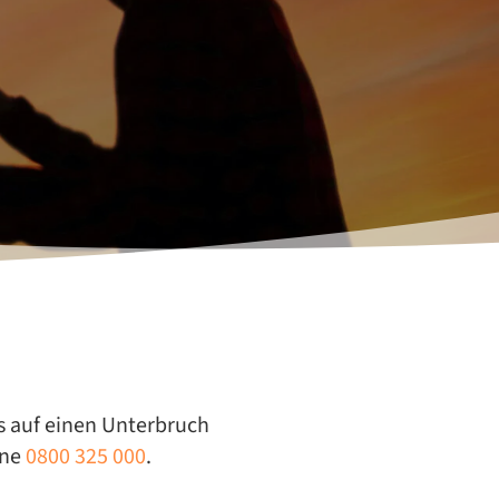
ns auf ei­nen Un­ter­bruch
ine
0800 325 000
.