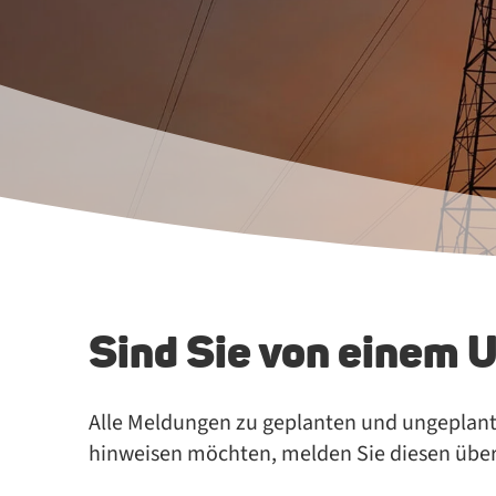
Sind Sie von einem 
Alle Mel­dun­gen zu ge­plan­ten und un­ge­plan­te
hin­wei­sen möch­ten, mel­den Sie die­sen üb