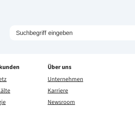
skunden
Über uns
etz
Unternehmen
älte
Karriere
gie
Newsroom