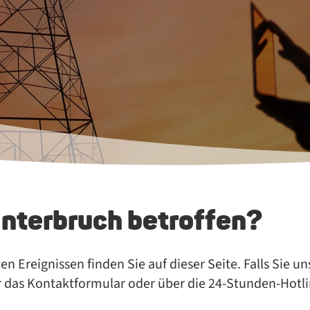
Unterbruch betroffen?
n Er­eig­nis­sen fin­den Sie auf die­ser Sei­te. Falls Sie u
er das Kontaktformular oder über die 24-Stun­den-Hot­l