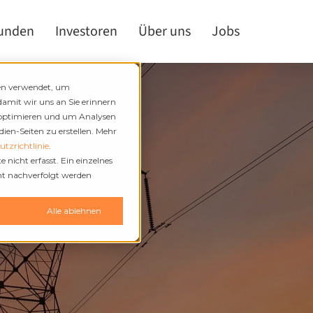
kunden
Investoren
Über uns
Jobs
den verwendet, um
damit wir uns an Sie erinnern
 optimieren und um Analysen
en-Seiten zu erstellen. Mehr
tzrichtlinie
.
nicht erfasst. Ein einzelnes
cht nachverfolgt werden
n
Alle ablehnen