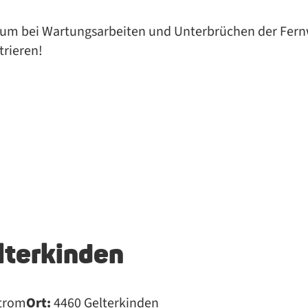
g, um bei War­tungs­ar­bei­ten und Un­ter­brü­chen der Fern
strieren!
lterkinden
trom
Ort:
4460 Gelterkinden