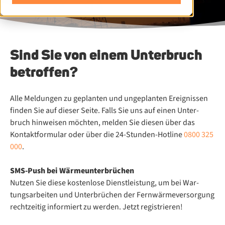
Sind Sie von einem Unterbruch
betroffen?
Alle Mel­dun­gen zu ge­plan­ten und un­ge­plan­ten Er­eig­nis­sen
fin­den Sie auf die­ser Sei­te. Falls Sie uns auf ei­nen Un­ter­
bruch hin­wei­sen möch­ten, mel­den Sie die­sen über das
Kontaktformular oder über die 24-Stun­den-Hot­line
0800 325
000
.
SMS-Push bei Wär­me­un­ter­brü­chen
Nut­zen Sie die­se kos­ten­lo­se Dienst­leis­tung, um bei War­
tungs­ar­bei­ten und Un­ter­brü­chen der Fern­wär­me­ver­sor­gung
recht­zei­tig in­for­miert zu wer­den. Jetzt registrieren!