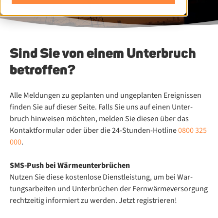
Sind Sie von einem Unterbruch
betroffen?
Alle Mel­dun­gen zu ge­plan­ten und un­ge­plan­ten Er­eig­nis­sen
fin­den Sie auf die­ser Sei­te. Falls Sie uns auf ei­nen Un­ter­
bruch hin­wei­sen möch­ten, mel­den Sie die­sen über das
Kontaktformular oder über die 24-Stun­den-Hot­line
0800 325
000
.
SMS-Push bei Wär­me­un­ter­brü­chen
Nut­zen Sie die­se kos­ten­lo­se Dienst­leis­tung, um bei War­
tungs­ar­bei­ten und Un­ter­brü­chen der Fern­wär­me­ver­sor­gung
recht­zei­tig in­for­miert zu wer­den. Jetzt registrieren!