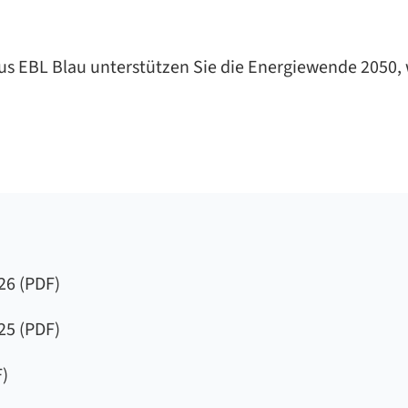
s EBL Blau un­ter­stüt­zen Sie die En­er­gie­wen­de 2050,
26 (PDF)
25 (PDF)
)