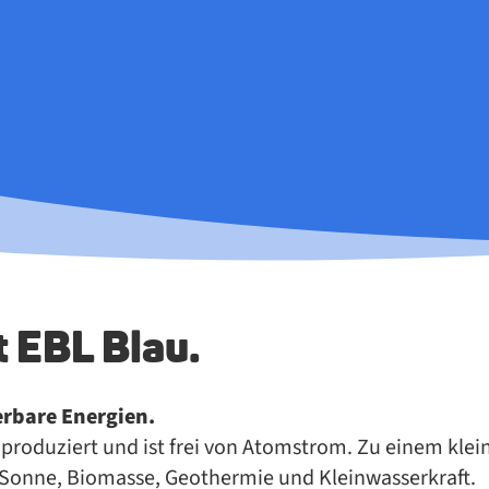
t EBL Blau.
­ba­re En­er­gi­en.
 pro­du­ziert und ist frei von Atom­strom. Zu ei­nem klei­
 Son­ne, Bio­mas­se, Geo­ther­mie und Klein­was­ser­kraft.