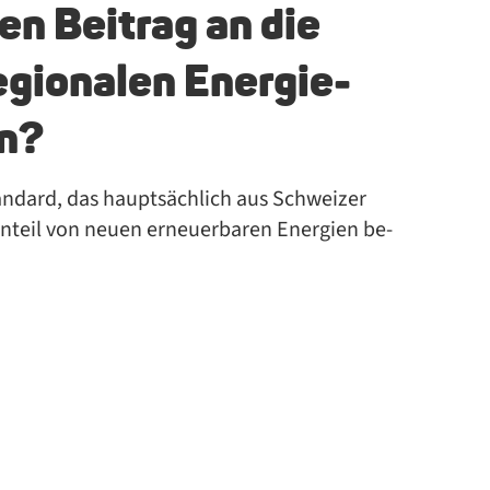
en Bei­trag an die
­gio­na­len En­er­gie­
en?
ndard, das haupt­säch­lich aus Schwei­zer
­teil von neu­en er­neu­er­ba­ren En­er­gi­en be­