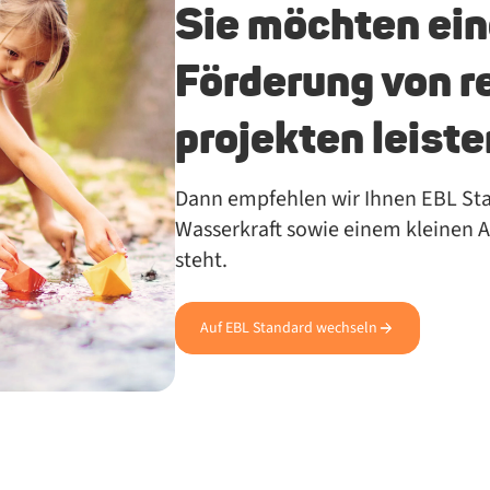
Sie möch­ten ei­n
För­de­rung von re
pro­jek­ten leis­t
Dann emp­feh­len wir Ih­nen EBL Sta
Was­ser­kraft so­wie ei­nem klei­nen An
steht.
Auf EBL Standard wechseln