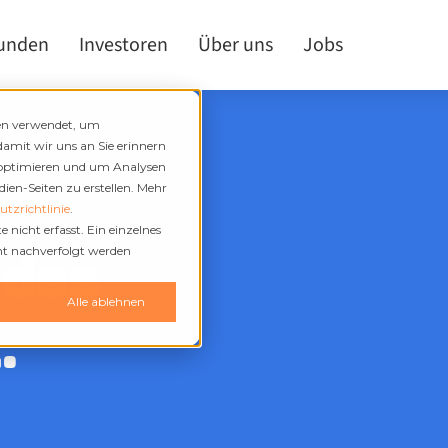
kunden
Investoren
Über uns
Jobs
den verwendet, um
damit wir uns an Sie erinnern
 optimieren und um Analysen
en-Seiten zu erstellen. Mehr
tzrichtlinie
.
nicht erfasst. Ein einzelnes
 das
cht nachverfolgt werden
n
Alle ablehnen
.