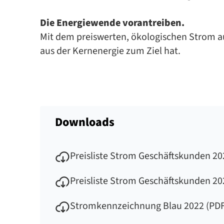
Die En­er­gie­wen­de vor­an­trei­ben.
Mit dem preis­wer­ten, öko­lo­gi­schen Strom au
aus der Kern­ener­gie zum Ziel hat.
Downloads
Preisliste Strom Geschäftskunden 20
Preisliste Strom Geschäftskunden 20
Stromkennzeichnung Blau 2022 (PDF