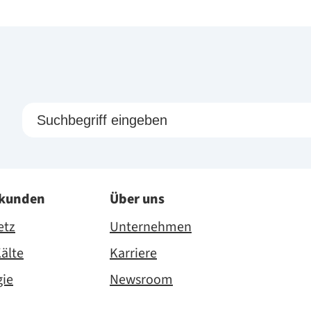
skunden
Über uns
etz
Unternehmen
älte
Karriere
gie
Newsroom