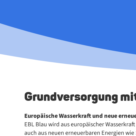
Grund­ver­sorg­ung mi
Eu­ro­päi­sche Was­ser­kraft und neue er­neu­er
EBL Blau wird aus eu­ro­päi­scher Was­ser­kraft
auch aus neu­en er­neu­er­ba­ren En­er­gi­en wie