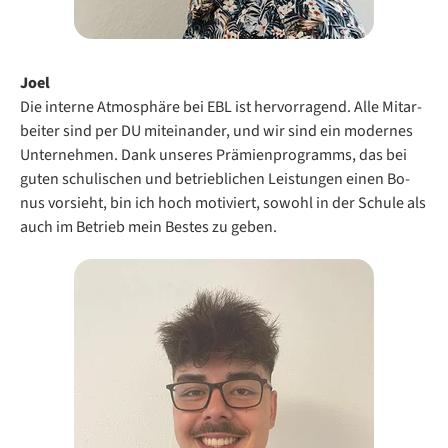
Joel
Die in­ter­ne At­mo­sphä­re bei EBL ist her­vor­ra­gend. Alle Mit­ar­
bei­ter sind per DU mit­ein­an­der, und wir sind ein mo­der­nes
Un­ter­neh­men. Dank un­se­res Prä­mi­en­pro­gramms, das bei
gu­ten schu­li­schen und be­trieb­li­chen Leis­tun­gen ei­nen Bo­
nus vor­sieht, bin ich hoch mo­ti­viert, so­wohl in der Schu­le als
auch im Be­trieb mein Bes­tes zu ge­ben.