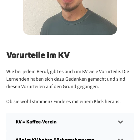
Vor­ur­tei­le im KV
Wie bei je­dem Be­ruf, gibt es auch im KV vie­le Vor­ur­tei­le. Die
Ler­nen­den ha­ben sich dazu Ge­dan­ken ge­macht und sind
die­sen Vor­ur­tei­len auf den Grund ge­gan­gen.
Ob sie wohl stim­men? Fin­de es mit ei­nem Klick her­aus!
KV = Kaffee-Verein