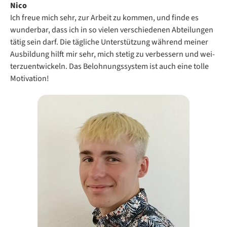
Nico
Ich freue mich sehr, zur Ar­beit zu kom­men, und fin­de es
wun­der­bar, dass ich in so vie­len ver­schie­de­nen Ab­tei­lun­gen
tä­tig sein darf. Die täg­li­che Un­ter­stüt­zung wäh­rend mei­ner
Aus­bil­dung hilft mir sehr, mich ste­tig zu ver­bes­sern und wei­
ter­zu­ent­wi­ckeln. Das Be­loh­nungs­sys­tem ist auch eine tol­le
Mo­ti­va­ti­on!