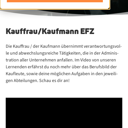
Kauf­frau/​Kauf­mann EFZ
Die Kauf­frau / der Kauf­mann über­nimmt ver­ant­wor­tungs­vol­
le und ab­wechs­lungs­rei­che Tä­tig­kei­ten, die in der Ad­mi­nis­
tra­ti­on al­ler Un­ter­neh­men an­fal­len. Im Vi­deo von un­se­ren
Ler­nen­den er­fährst du noch mehr über das Be­rufs­bild der
Kauf­leu­te, so­wie dei­ne mög­li­chen Auf­ga­ben in den je­wei­li­
gen Ab­tei­lun­gen. Schau es dir an!