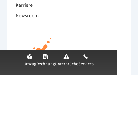
Karriere
Newsroom
Umzug
Rechnung
Unterbrüche
Services
© EBL (Genossenschaft Elektra Baselland)
T 0800 325 000
info@ebl.ch
Impressum
AGB
ALB
Verhaltenskodex
Datenschutz