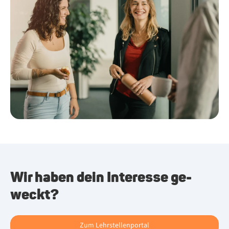
Wir ha­ben dein In­ter­es­se ge­
weckt?
Zum Lehrstellenportal