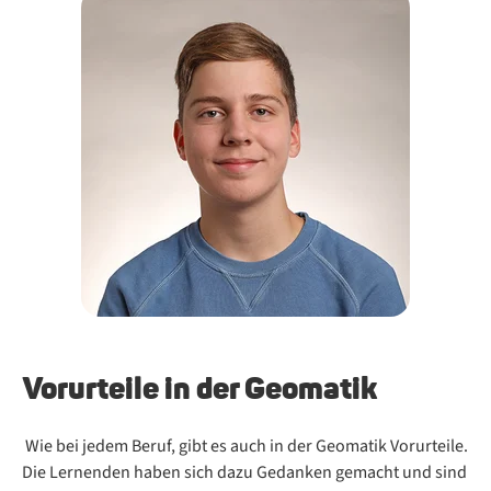
Vor­ur­tei­le in der Geo­ma­tik
Wie bei je­dem Be­ruf, gibt es auch in der Geo­ma­tik Vor­ur­tei­le.
Die Ler­nen­den ha­ben sich dazu Ge­dan­ken ge­macht und sind