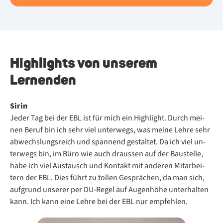
Highlights von unserem
Lernenden
Sirin
Je­der Tag bei der EBL ist für mich ein High­light. Durch mei­
nen Be­ruf bin ich sehr viel un­ter­wegs, was mei­ne Leh­re sehr
ab­wechs­lungs­reich und span­nend ge­stal­tet. Da ich viel un­
ter­wegs bin, im Büro wie auch draus­sen auf der Bau­stel­le,
habe ich viel Aus­tausch und Kon­takt mit an­de­ren Mit­ar­bei­
tern der EBL. Dies führt zu tol­len Ge­sprä­chen, da man sich,
auf­grund un­se­rer per DU-Re­gel auf Au­gen­hö­he un­ter­hal­ten
kann. Ich kann eine Leh­re bei der EBL nur emp­feh­len.