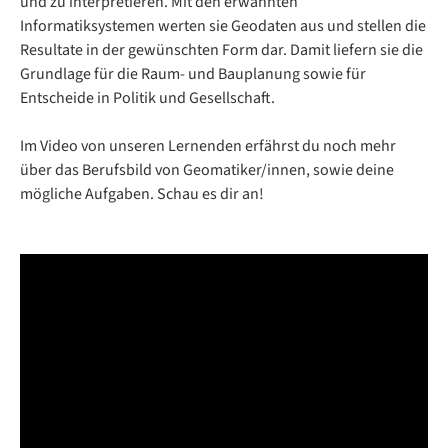
und zu interpretieren. Mit den erwähnten
Informatiksystemen werten sie Geodaten aus und stellen die
Resultate in der gewünschten Form dar. Damit liefern sie die
Grundlage für die Raum- und Bauplanung sowie für
Entscheide in Politik und Gesellschaft.
Im Vi­deo von un­se­ren Ler­nen­den er­fährst du noch mehr
über das Be­rufs­bild von Geo­ma­ti­ker/​in­nen, so­wie dei­ne
mög­li­che Auf­ga­ben. Schau es dir an!