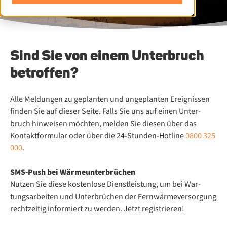
Sind Sie von einem Unterbruch
betroffen?
Alle Mel­dun­gen zu ge­plan­ten und un­ge­plan­ten Er­eig­nis­sen
fin­den Sie auf die­ser Sei­te. Falls Sie uns auf ei­nen Un­ter­
bruch hin­wei­sen möch­ten, mel­den Sie die­sen über das
Kontaktformular oder über die 24-Stun­den-Hot­line
0800 325
000
.
SMS-Push bei Wär­me­un­ter­brü­chen
Nut­zen Sie die­se kos­ten­lo­se Dienst­leis­tung, um bei War­
tungs­ar­bei­ten und Un­ter­brü­chen der Fern­wär­me­ver­sor­gung
recht­zei­tig in­for­miert zu wer­den. Jetzt registrieren!