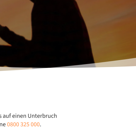
ns auf ei­nen Un­ter­bruch
ine
0800 325 000
.