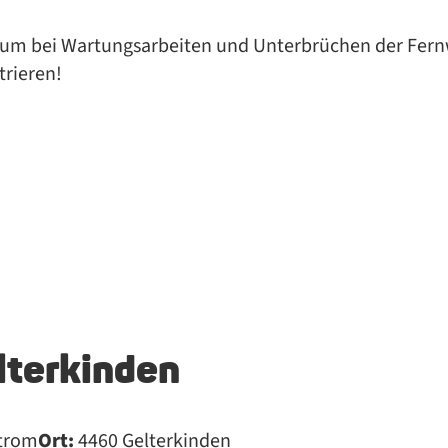
g, um bei War­tungs­ar­bei­ten und Un­ter­brü­chen der Fern
strieren!
lterkinden
trom
Ort:
4460 Gelterkinden