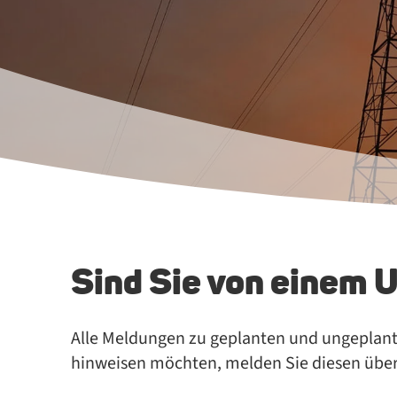
Sind Sie von einem 
Alle Mel­dun­gen zu ge­plan­ten und un­ge­plan­te
hin­wei­sen möch­ten, mel­den Sie die­sen üb