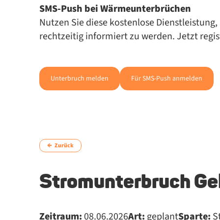
SMS-Push bei Wär­me­un­ter­brü­chen
Nut­zen Sie die­se kos­ten­lo­se Dienst­leis­tun
recht­zei­tig in­for­miert zu wer­den. Jetzt regi
Unterbruch melden
Für SMS-Push anmelden
Zurück
Stromunterbruch Ge
Zeitraum:
08.06.2026
Art:
geplant
Sparte:
S