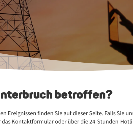
Unterbruch betroffen?
n Er­eig­nis­sen fin­den Sie auf die­ser Sei­te. Falls Sie u
er das Kontaktformular oder über die 24-Stun­den-Hot­l