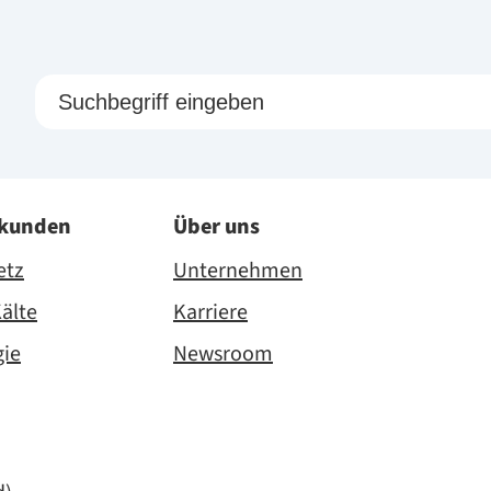
skunden
Über uns
etz
Unternehmen
älte
Karriere
gie
Newsroom