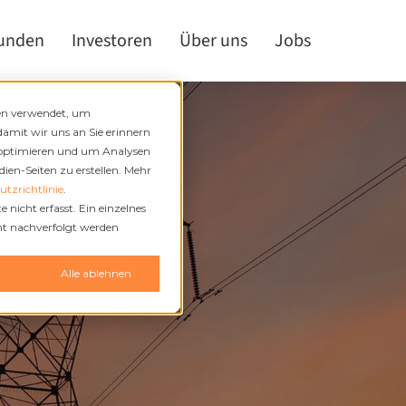
kunden
Investoren
Über uns
Jobs
den verwendet, um
damit wir uns an Sie erinnern
 optimieren und um Analysen
en-Seiten zu erstellen. Mehr
tzrichtlinie
.
nicht erfasst. Ein einzelnes
cht nachverfolgt werden
n
Alle ablehnen