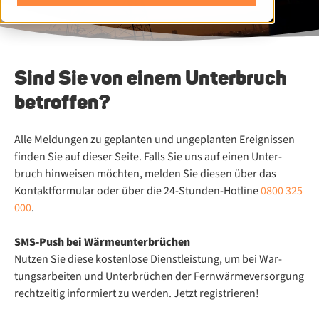
Sind Sie von einem Unterbruch
betroffen?
Alle Mel­dun­gen zu ge­plan­ten und un­ge­plan­ten Er­eig­nis­sen
fin­den Sie auf die­ser Sei­te. Falls Sie uns auf ei­nen Un­ter­
bruch hin­wei­sen möch­ten, mel­den Sie die­sen über das
Kontaktformular oder über die 24-Stun­den-Hot­line
0800 325
000
.
SMS-Push bei Wär­me­un­ter­brü­chen
Nut­zen Sie die­se kos­ten­lo­se Dienst­leis­tung, um bei War­
tungs­ar­bei­ten und Un­ter­brü­chen der Fern­wär­me­ver­sor­gung
recht­zei­tig in­for­miert zu wer­den. Jetzt registrieren!