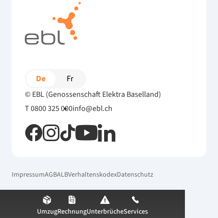
De
Fr
© EBL (Genossenschaft Elektra Baselland)
T 0800 325 000
info@ebl.ch
Impressum
AGB
ALB
Verhaltenskodex
Datenschutz
Umzug
Rechnung
Unterbrüche
Services