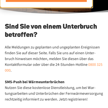
Sind Sie von einem Unterbruch
betroffen?
Alle Mel­dun­gen zu ge­plan­ten und un­ge­plan­ten Er­eig­nis­sen
fin­den Sie auf die­ser Sei­te. Falls Sie uns auf ei­nen Un­ter­
bruch hin­wei­sen möch­ten, mel­den Sie die­sen über das
Kontaktformular oder über die 24-Stun­den-Hot­line
0800 325
000
.
SMS-Push bei Wär­me­un­ter­brü­chen
Nut­zen Sie die­se kos­ten­lo­se Dienst­leis­tung, um bei War­
tungs­ar­bei­ten und Un­ter­brü­chen der Fern­wär­me­ver­sor­gung
recht­zei­tig in­for­miert zu wer­den. Jetzt registrieren!