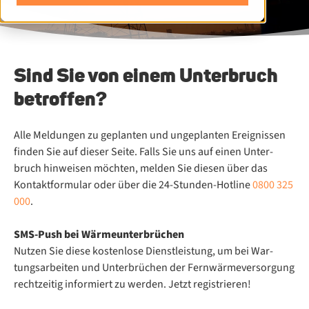
Sind Sie von einem Unterbruch
betroffen?
Alle Mel­dun­gen zu ge­plan­ten und un­ge­plan­ten Er­eig­nis­sen
fin­den Sie auf die­ser Sei­te. Falls Sie uns auf ei­nen Un­ter­
bruch hin­wei­sen möch­ten, mel­den Sie die­sen über das
Kontaktformular oder über die 24-Stun­den-Hot­line
0800 325
000
.
SMS-Push bei Wär­me­un­ter­brü­chen
Nut­zen Sie die­se kos­ten­lo­se Dienst­leis­tung, um bei War­
tungs­ar­bei­ten und Un­ter­brü­chen der Fern­wär­me­ver­sor­gung
recht­zei­tig in­for­miert zu wer­den. Jetzt registrieren!