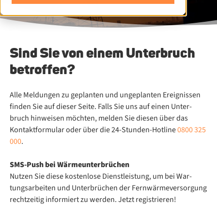
Sind Sie von einem Unterbruch
betroffen?
Alle Mel­dun­gen zu ge­plan­ten und un­ge­plan­ten Er­eig­nis­sen
fin­den Sie auf die­ser Sei­te. Falls Sie uns auf ei­nen Un­ter­
bruch hin­wei­sen möch­ten, mel­den Sie die­sen über das
Kontaktformular oder über die 24-Stun­den-Hot­line
0800 325
000
.
SMS-Push bei Wär­me­un­ter­brü­chen
Nut­zen Sie die­se kos­ten­lo­se Dienst­leis­tung, um bei War­
tungs­ar­bei­ten und Un­ter­brü­chen der Fern­wär­me­ver­sor­gung
recht­zei­tig in­for­miert zu wer­den. Jetzt registrieren!