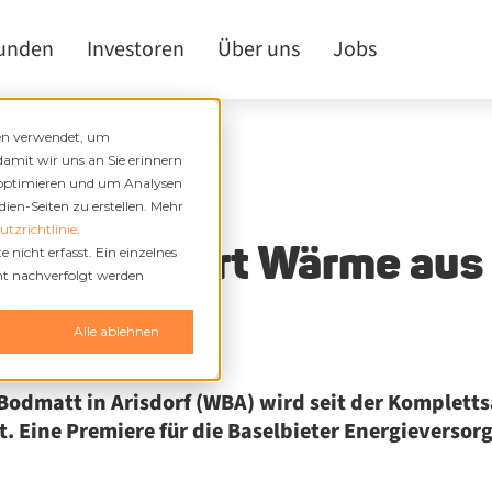
kunden
Investoren
Über uns
Jobs
den verwendet, um
damit wir uns an Sie erinnern
 optimieren und um Analysen
en-Seiten zu erstellen. Mehr
tzrichtlinie
.
sdorf liefert Wärme au
nicht erfasst. Ein einzelnes
cht nachverfolgt werden
en
n
Alle ablehnen
odmatt in Arisdorf (WBA) wird seit der Kompletts
. Eine Premiere für die Baselbieter Energieversor