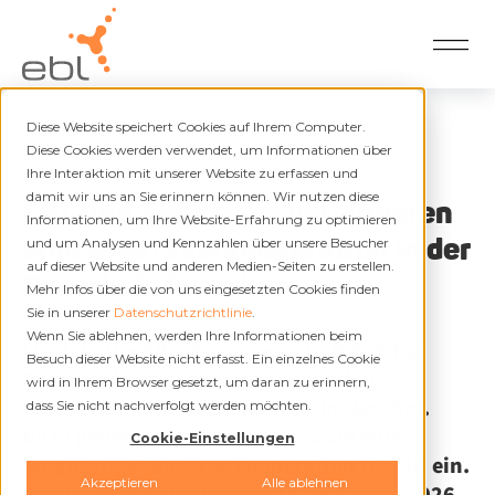
Diese Website speichert Cookies auf Ihrem Computer.
Zurück
Diese Cookies werden verwendet, um Informationen über
Ihre Interaktion mit unserer Website zu erfassen und
23.06.2026
damit wir uns an Sie erinnern können. Wir nutzen diese
EBL und Swisscom vereinbaren
Informationen, um Ihre Website-Erfahrung zu optimieren
eine Glasfaserkooperation in der
und um Analysen und Kennzahlen über unsere Besucher
auf dieser Website und anderen Medien-Seiten zu erstellen.
Gemeinde Nusshof
Mehr Infos über die von uns eingesetzten Cookies finden
Sie in unserer
Datenschutzrichtlinie
.
Wenn Sie ablehnen, werden Ihre Informationen beim
Liestal -
Die EBL (Genossenschaft Elektra
Besuch dieser Website nicht erfasst. Ein einzelnes Cookie
Baselland) und Swisscom vollenden
wird in Ihrem Browser gesetzt, um daran zu erinnern,
gemeinsam das Glasfasernetz in Nusshof.
dass Sie nicht nachverfolgt werden möchten.
Dazu gehen die EBL und Swisscom eine
Cookie-Einstellungen
langfristige Glasfaserkooperation (FTTH) ein.
Akzeptieren
Alle ablehnen