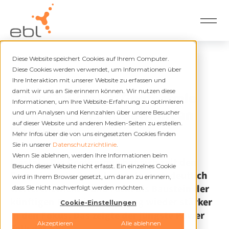
Diese Website speichert Cookies auf Ihrem Computer.
Zurück
Diese Cookies werden verwendet, um Informationen über
Ihre Interaktion mit unserer Website zu erfassen und
21.05.2026
damit wir uns an Sie erinnern können. Wir nutzen diese
Power Talk zeigt: Geothermie
Informationen, um Ihre Website-Erfahrung zu optimieren
wird sicherer und gewinnt an
und um Analysen und Kennzahlen über unsere Besucher
auf dieser Website und anderen Medien-Seiten zu erstellen.
Bedeutung
Mehr Infos über die von uns eingesetzten Cookies finden
Sie in unserer
Datenschutzrichtlinie
.
Wenn Sie ablehnen, werden Ihre Informationen beim
Liestal –
Die Geothermie hat sich seit den
Besuch dieser Website nicht erfasst. Ein einzelnes Cookie
Ereignissen in Basel technologisch deutlich
wird in Ihrem Browser gesetzt, um daran zu erinnern,
weiterentwickelt und rückt als Baustein der
dass Sie nicht nachverfolgt werden möchten.
künftigen Energieversorgung wieder stärker
Cookie-Einstellungen
in den Fokus. Das zeigte der jüngste Power
Akzeptieren
Alle ablehnen