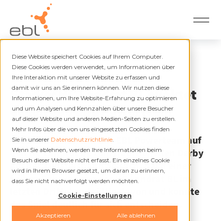
Diese Website speichert Cookies auf Ihrem Computer.
Zurück
Diese Cookies werden verwendet, um Informationen über
Ihre Interaktion mit unserer Website zu erfassen und
27.01.2023
damit wir uns an Sie erinnern können. Wir nutzen diese
Starker HC Landrat BL punktet
Informationen, um Ihre Website-Erfahrung zu optimieren
gegen das EBL Powerteam
und um Analysen und Kennzahlen über unsere Besucher
auf dieser Website und anderen Medien-Seiten zu erstellen.
Mehr Infos über die von uns eingesetzten Cookies finden
Am Donnerstag traf das EBL Powerteam auf
Sie in unserer
Datenschutzrichtlinie
.
Wenn Sie ablehnen, werden Ihre Informationen beim
den HC Landrat BL zum traditionellen Derby
Besuch dieser Website nicht erfasst. Ein einzelnes Cookie
auf der Kunsteisbahn Sissach. Nach einer
wird in Ihrem Browser gesetzt, um daran zu erinnern,
frühen Führung zog der HC Landrat BL im
dass Sie nicht nachverfolgt werden möchten.
letzten Drittel endgültig davon und konnte
Cookie-Einstellungen
das Spiel deutlich für sich entscheiden.
Akzeptieren
Alle ablehnen