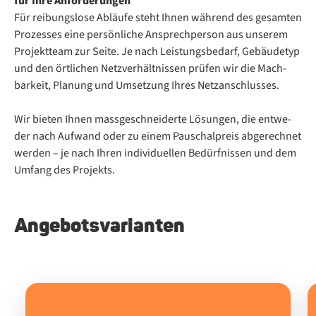
für Ihre Anforderungen
Für rei­bungs­lo­se Ab­läu­fe steht Ih­nen wäh­rend des ge­sam­ten
Pro­zes­ses eine per­sön­li­che An­sprech­per­son aus un­se­rem
Pro­jekt­team zur Sei­te. Je nach Leis­tungs­be­darf, Ge­bäu­de­typ
und den ört­li­chen Netz­ver­hält­nis­sen prü­fen wir die Mach­
bar­keit, Pla­nung und Um­set­zung Ih­res Netz­an­schlus­ses.
Wir bie­ten Ih­nen mass­ge­schnei­der­te Lö­sun­gen, die ent­we­
der nach Auf­wand oder zu ei­nem Pau­schal­preis ab­ge­rech­net
wer­den – je nach Ih­ren in­di­vi­du­el­len Be­dürf­nis­sen und dem
Um­fang des Pro­jekts.
Angebotsvarianten