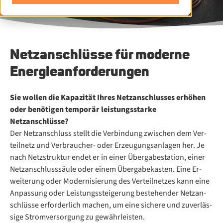
Netz­an­schlüs­se für mo­der­ne
En­er­gie­an­for­de­run­gen
Sie wollen die Kapazität Ihres Netzanschlusses erhöhen
oder benötigen temporär leistungsstarke
Netzanschlüsse?
Der Netz­an­schluss stellt die Ver­bin­dung zwi­schen dem Ver­
teil­netz und Ver­brau­cher- oder Er­zeu­gungs­an­la­gen her. Je
nach Netz­struk­tur en­det er in ei­ner Überg­a­be­sta­ti­on, ei­ner
Netz­an­schluss­säu­le oder ei­nem Überg­a­be­kas­ten. Eine Er­
wei­te­rung oder Mo­der­ni­sie­rung des Ver­teil­net­zes kann eine
An­pas­sung oder Leis­tungs­stei­ge­rung be­ste­hen­der Netz­an­
schlüs­se er­for­der­lich ma­chen, um eine si­che­re und zu­ver­läs­
si­ge Strom­ver­sor­gung zu ge­währ­leis­ten.