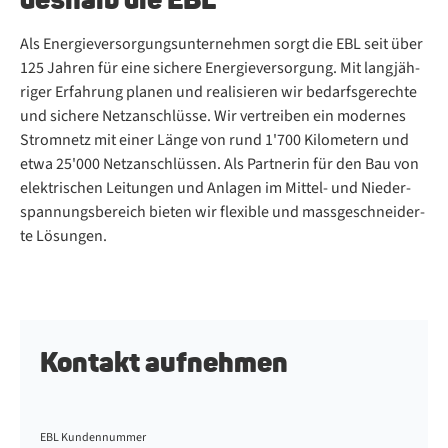
Als En­er­gie­ver­sor­gungs­un­ter­neh­men sorgt die EBL seit über
125 Jah­ren für eine si­che­re En­er­gie­ver­sor­gung. Mit lang­jäh­
ri­ger Er­fah­rung pla­nen und rea­li­sie­ren wir be­darfs­ge­rech­te
und si­che­re Netz­an­schlüs­se. Wir ver­trei­ben ein mo­der­nes
Strom­netz mit ei­ner Län­ge von rund 1'700 Ki­lo­me­tern und
etwa 25'000 Netz­an­schlüs­sen. Als Part­ne­rin für den Bau von
elek­tri­schen Lei­tun­gen und An­la­gen im Mit­tel- und Nie­der­
span­nungs­be­reich bie­ten wir fle­xi­ble und mass­ge­schnei­der­
te Lö­sun­gen.
Kontakt aufnehmen
EBL Kundennummer