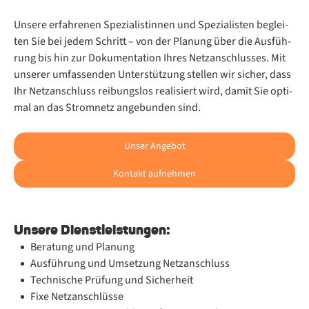
Un­se­re er­fah­re­nen Spe­zia­lis­tin­nen und Spe­zia­lis­ten be­glei­
ten Sie bei je­dem Schritt – von der Pla­nung über die Aus­füh­
rung bis hin zur Do­ku­men­ta­ti­on Ih­res Netz­an­schlus­ses. Mit
un­se­rer um­fas­sen­den Un­ter­stüt­zung stel­len wir si­cher, dass
Ihr Netz­an­schluss rei­bungs­los rea­li­siert wird, da­mit Sie op­ti­
mal an das Strom­netz an­ge­bun­den sind.
Unser Angebot
Kontakt aufnehmen
Unsere Dienstleistungen:
Beratung und Planung
Ausführung und Umsetzung Netzanschluss
Technische Prüfung und Sicherheit
Fixe Netzanschlüsse