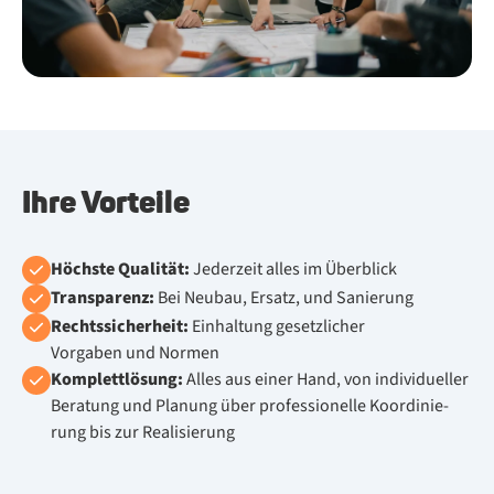
Ihre Vorteile
Höchs­te Qua­li­tät:
Je­der­zeit al­les im Über­blick
Trans­pa­renz:
Bei Neu­bau, Er­satz, und Sa­nie­rung
Rechts­si­cher­heit:
Ein­hal­tung ge­setz­li­cher
Vor­ga­ben und Nor­men
Kom­plett­lö­sung:
Al­les aus ei­ner Hand, von in­di­vi­du­el­ler
Be­ra­tung und Pla­nung über pro­fes­sio­nel­le Ko­or­di­nie­
rung bis zur Rea­li­sie­rung