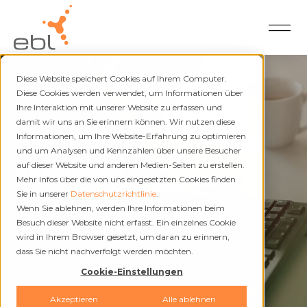
Diese Website speichert Cookies auf Ihrem Computer.
Diese Cookies werden verwendet, um Informationen über
Ihre Interaktion mit unserer Website zu erfassen und
damit wir uns an Sie erinnern können. Wir nutzen diese
EBL Kundencenter
Informationen, um Ihre Website-Erfahrung zu optimieren
und um Analysen und Kennzahlen über unsere Besucher
Downloads
auf dieser Website und anderen Medien-Seiten zu erstellen.
Mehr Infos über die von uns eingesetzten Cookies finden
Sie in unserer
Datenschutzrichtlinie
.
Wenn Sie ablehnen, werden Ihre Informationen beim
Besuch dieser Website nicht erfasst. Ein einzelnes Cookie
wird in Ihrem Browser gesetzt, um daran zu erinnern,
dass Sie nicht nachverfolgt werden möchten.
Cookie-Einstellungen
Akzeptieren
Alle ablehnen