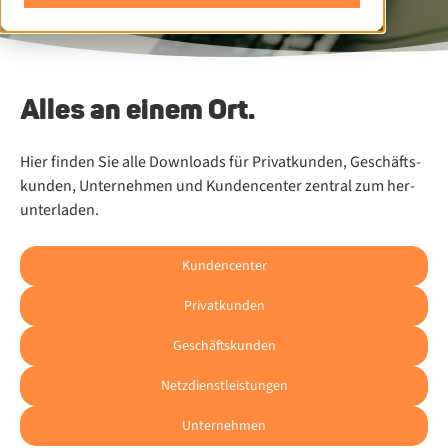
Al­les an ei­nem Ort.
Hier fin­den Sie alle Down­loads für Pri­vat­kun­den, Ge­schäfts­
kun­den, Un­ter­neh­men und Kun­den­cen­ter zen­tral zum her­
un­ter­la­den.
Kundencenter
Privatkunden
Geschäftskunden
Netzdienstleistungen
Unternehmen