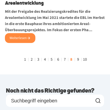
Arealentwicklung
Mit der Freigabe des Realsierungskredites für die
Arealentwicklung im Mai 2021 startete die EBL im Herbst
in die erste Bauphase ihres ambitionierten Areal-
Überbauungsprojektes. Im Fokus der ersten Pha...
Weiterlesen
1
2
3
4
5
6
7
8
9
10
|
|
|
|
|
|
|
|
|
Noch nicht das Richtige gefunden?